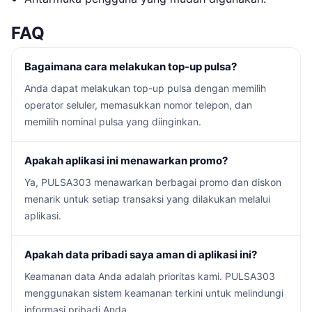
FAQ
Bagaimana cara melakukan top-up pulsa?
Anda dapat melakukan top-up pulsa dengan memilih
operator seluler, memasukkan nomor telepon, dan
memilih nominal pulsa yang diinginkan.
Apakah aplikasi ini menawarkan promo?
Ya, PULSA303 menawarkan berbagai promo dan diskon
menarik untuk setiap transaksi yang dilakukan melalui
aplikasi.
Apakah data pribadi saya aman di aplikasi ini?
Keamanan data Anda adalah prioritas kami. PULSA303
menggunakan sistem keamanan terkini untuk melindungi
informasi pribadi Anda.