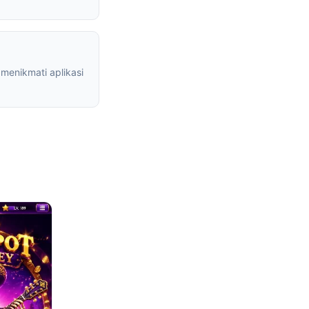
 menikmati aplikasi