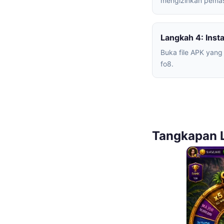
mengizinkan pemasa
Langkah 4: Insta
Buka file APK yang 
fo8.
Tangkapan 