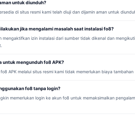
aman untuk diunduh?
ersedia di situs resmi kami telah diuji dan dijamin aman untuk diund
ilakukan jika mengalami masalah saat instalasi fo8?
h mengaktifkan izin instalasi dari sumber tidak dikenal dan mengikut
t.
a untuk mengunduh fo8 APK?
fo8 APK melalui situs resmi kami tidak memerlukan biaya tambahan
nggunakan fo8 tanpa login?
ngkin memerlukan login ke akun fo8 untuk memaksimalkan pengal