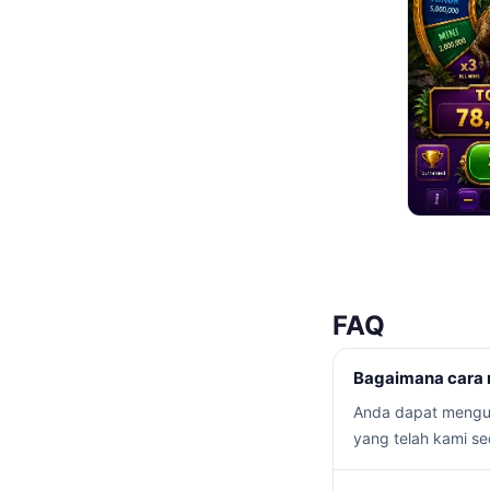
FAQ
Bagaimana cara
Anda dapat mengun
yang telah kami se