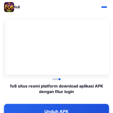
fo8
fo8 situs resmi platform download aplikasi APK
dengan fitur login
Unduh APK