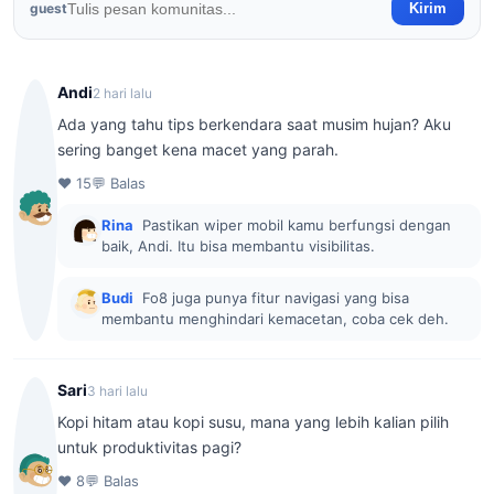
guest
Kirim
Andi
2 hari lalu
Ada yang tahu tips berkendara saat musim hujan? Aku
sering banget kena macet yang parah.
♥ 15
💬 Balas
Rina
Pastikan wiper mobil kamu berfungsi dengan
baik, Andi. Itu bisa membantu visibilitas.
Budi
Fo8 juga punya fitur navigasi yang bisa
membantu menghindari kemacetan, coba cek deh.
Sari
3 hari lalu
Kopi hitam atau kopi susu, mana yang lebih kalian pilih
untuk produktivitas pagi?
♥ 8
💬 Balas