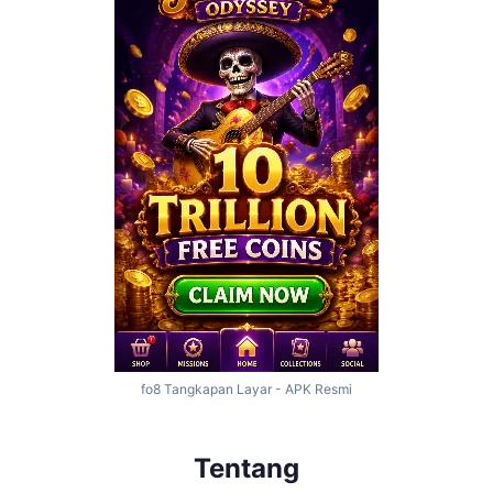
fo8 Tangkapan Layar - APK Resmi
Tentang