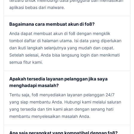
terbaru untuk melindungi data pengguna dan memastikan
aplikasi bebas dari malware.
Bagaimana cara membuat akun di fo8?
Anda dapat membuat akun di fo8 dengan mengklik
tombol daftar di halaman utama. Isi data yang diperlukan
dan ikuti langkah selanjutnya yang mudah dan cepat.
Setelah selesai, Anda bisa langsung login dan menikmati
semua fitur kami.
Apakah tersedia layanan pelanggan jika saya
menghadapi masalah?
Tentu saja, fo8 menyediakan layanan pelanggan 24/7
yang siap membantu Anda. Hubungi kami melalui saluran
yang tersedia dan tim kami akan dengan senang hati
membantu menyelesaikan masalah Anda.
Apa saja perangkat yang kompatibel dengan fo8?