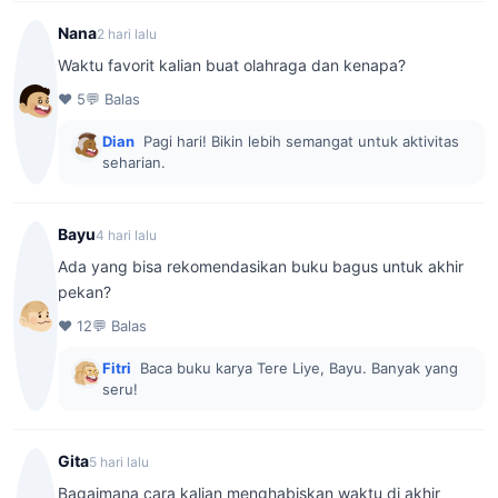
Nana
2 hari lalu
Waktu favorit kalian buat olahraga dan kenapa?
♥ 5
💬 Balas
Dian
Pagi hari! Bikin lebih semangat untuk aktivitas
seharian.
Bayu
4 hari lalu
Ada yang bisa rekomendasikan buku bagus untuk akhir
pekan?
♥ 12
💬 Balas
Fitri
Baca buku karya Tere Liye, Bayu. Banyak yang
seru!
Gita
5 hari lalu
Bagaimana cara kalian menghabiskan waktu di akhir