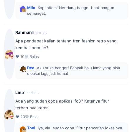
Mila
Kopi hitam! Nendang banget buat bangun
semangat.
Rahman
5 jam lalu
Apa pendapat kalian tentang tren fashion retro yang
kembali populer?
♥ 10
💬 Balas
Dea
Aku suka banget! Banyak baju lama yang bisa
dipakai lagi, jadi hemat.
Lina
1 hari lalu
Ada yang sudah coba aplikasi fo8? Katanya fitur
terbarunya keren.
♥ 20
💬 Balas
Toni
Iya, aku sudah coba. Fitur pencarian lokasinya