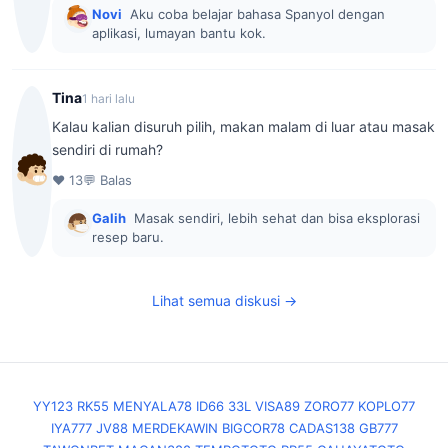
Novi
Aku coba belajar bahasa Spanyol dengan
aplikasi, lumayan bantu kok.
Tina
1 hari lalu
Kalau kalian disuruh pilih, makan malam di luar atau masak
sendiri di rumah?
♥ 13
💬 Balas
Galih
Masak sendiri, lebih sehat dan bisa eksplorasi
resep baru.
Lihat semua diskusi →
YY123
RK55
MENYALA78
ID66
33L
VISA89
ZORO77
KOPLO77
IYA777
JV88
MERDEKAWIN
BIGCOR78
CADAS138
GB777