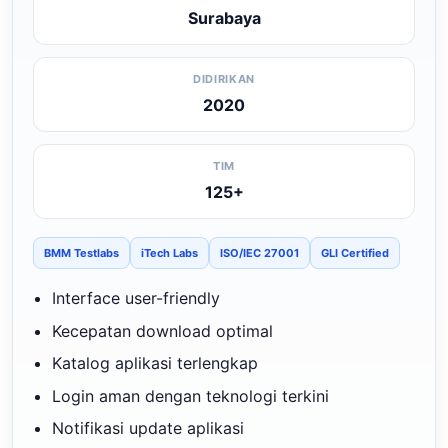
Surabaya
DIDIRIKAN
2020
TIM
125+
BMM Testlabs
iTech Labs
ISO/IEC 27001
GLI Certified
Interface user-friendly
Kecepatan download optimal
Katalog aplikasi terlengkap
Login aman dengan teknologi terkini
Notifikasi update aplikasi