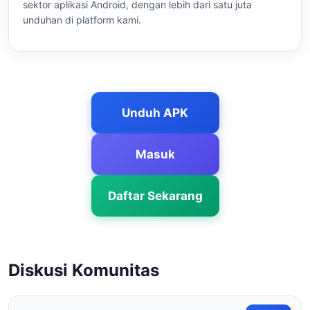
sektor aplikasi Android, dengan lebih dari satu juta
unduhan di platform kami.
Unduh APK
Masuk
Daftar Sekarang
Diskusi Komunitas