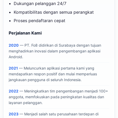
Dukungan pelanggan 24/7
Kompatibilitas dengan semua perangkat
Proses pendaftaran cepat
Perjalanan Kami
2020
— PT. Fo8 didirikan di Surabaya dengan tujuan
menghadirkan inovasi dalam pengembangan aplikasi
Android.
2021
— Meluncurkan aplikasi pertama kami yang
mendapatkan respon positif dan mulai memperluas
jangkauan pengguna di seluruh Indonesia.
2022
— Meningkatkan tim pengembangan menjadi 100+
anggota, memfokuskan pada peningkatan kualitas dan
layanan pelanggan.
2023
— Menjadi salah satu perusahaan terdepan di