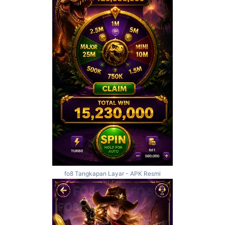
fo8 Tangkapan Layar - APK Resmi