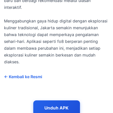
baru dan berbagi rekomendasi melalui ulasan
interaktif.
Menggabungkan gaya hidup digital dengan eksplorasi
kuliner tradisional, Jakarta semakin menunjukkan
bahwa teknologi dapat memperkaya pengalaman
sehari-hari. Aplikasi seperti fo8 berperan penting
dalam membawa perubahan ini, menjadikan setiap
eksplorasi kuliner semakin berkesan dan mudah
diakses.
← Kembali ke Resmi
Unduh APK