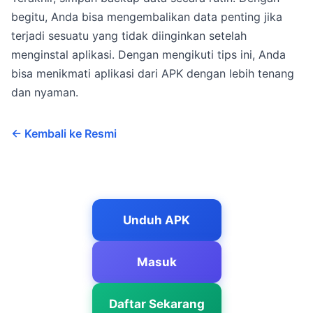
begitu, Anda bisa mengembalikan data penting jika
terjadi sesuatu yang tidak diinginkan setelah
menginstal aplikasi. Dengan mengikuti tips ini, Anda
bisa menikmati aplikasi dari APK dengan lebih tenang
dan nyaman.
← Kembali ke Resmi
Unduh APK
Masuk
Daftar Sekarang