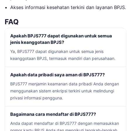
Akses informasi kesehatan terkini dan layanan BPJS.
FAQ
Apakah BPJS777 dapat digunakan untuk semua
jenis keanggotaan BPJS?
Ya, BPJS777 dapat digunakan untuk semua jenis
keanggotaan BPJS, termasuk mandiri dan perusahaan.
Apakah data pribadi saya aman di BPJS777?
BPJS777 menjamin keamanan data pribadi Anda dengan
menggunakan sistem enkripsi terkini untuk melindungi
privasi informasi pengguna.
Bagaimana cara mendaftar di BPJS777?
Anda dapat mendaftar di BPJS777 dengan memasukkan
nomor kartu BPJS Anda dan mengikuti langkah-langkah